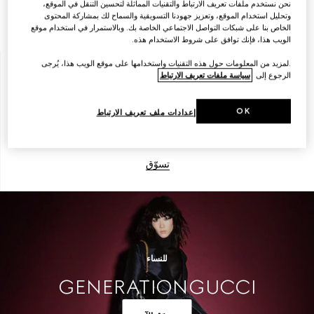
نحن نستخدم ملفات تعريف الارتباط والتقنيات المماثلة لتحسين التنقل في الموقع،
وتحليل استخدام الموقع، وتعزيز جهودنا التسويقية والسماح لك بمشاركة المحتوى
تسوّق
الخاص بنا على شبكات التواصل الاجتماعي الخاصة بك. وبالاستمرار في استخدام موقع
الويب هذا، فإنك توافق على شروط الاستخدام هذه.
.لمزيد من المعلومات حول هذه التقنيات واستخدامها على موقع الويب هذا، يُرجى
الرجوع إلى
سياسة ملفات تعريف الارتباط
الرجال
OK
إعدادات ملف تعريف الارتباط
تسوّق
للنساء
GENERATION GUCCI