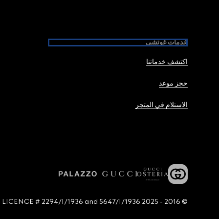
خدمات غوتشي
اكتشف خدماتنا
حجز موعد
الاستلام في المتجر
© 2016 - 2025 Guccio Gucci S.p.A. - All rights reserved. SIAE LICENCE # 2294/I/1936 and 5647/I/1936