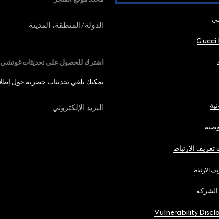
شي
الدولة/المنطقة، المدينة
Gucci 
اشترك للحصول على تحديثات غوتشي
يمكنك تلقي تحديثات حصرية حول إطلاق 
نية
البريد الإلكتروني
صية
تعريف الارتباط
يف الارتباط
الشركة
Vulnerability Discl