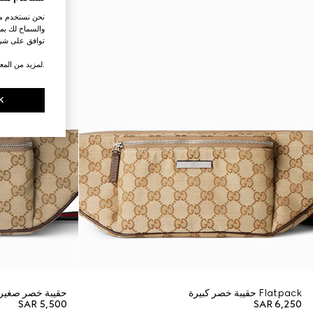
نحن نستخدم ملف
والسماح لك بمش
توافق على شرو
.لمزيد من المع
K
Flatpack حقيبة خصر كبيرة
حقيبة خصر صغيرة atpack
SAR 5,500
SAR 6,250