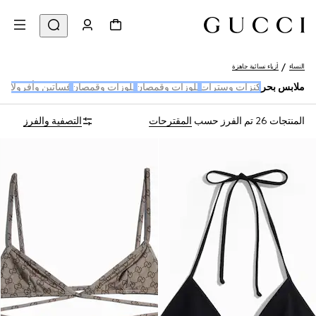
النساء
أزياء نسائية جاهزة
ملابس بحر
كنزات وسترات
بلوزات وقمصان
بلوزات وقمصان
فساتين وأفرولات
ب
المنتجات 26
تم الفرز حسب
المقترحات
التصفية والفرز