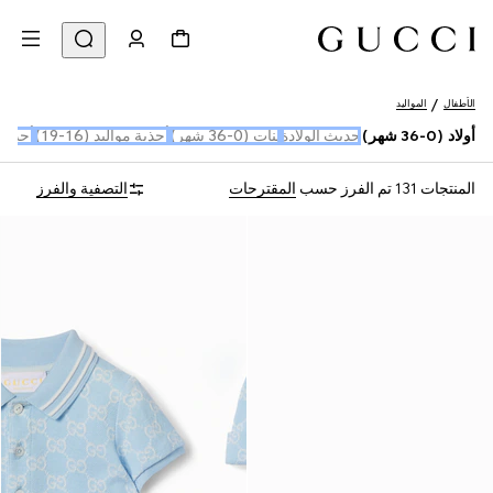
الأطفال
المواليد
أولاد (0-36 شهر)
حديث الولادة
بنات (0-36 شهر)
أحذية مواليد (16-19)
أحذية م
المنتجات 131
تم الفرز حسب
المقترحات
التصفية والفرز