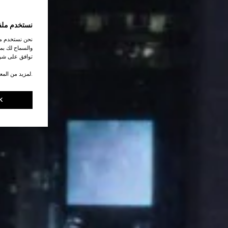
نستخدم ملف
نحن نستخدم ملف
والسماح لك بمش
توافق على شرو
.لمزيد من المع
K