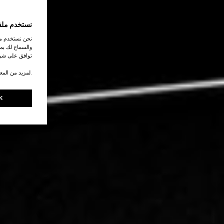
نستخدم ملف
نحن نستخدم ملف
والسماح لك بمش
توافق على شرو
.لمزيد من المع
K