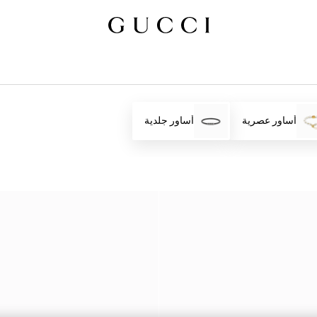
أساور عصرية
أساور جلدية