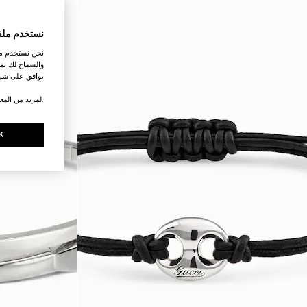
نستخدم ملف
نحن نستخدم ملف
والسماح لك بمش
توافق على شرو
.لمزيد من المع
K