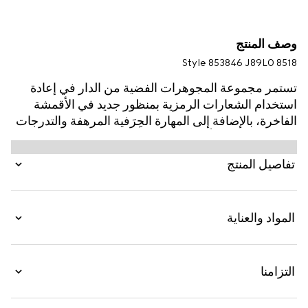
وصف المنتج
Style ‎853846 J89L0 8518
تستمر مجموعة المجوهرات الفضية من الدار في إعادة
استخدام الشعارات الرمزية بمنظور جديد في الأقمشة
الفاخرة، بالإضافة إلى المهارة الحِرَفية المرهفة والتدرجات
اللونية الحديثة كلياً، على غرار هذا السوار المزيّن بتفصيل
شريط ويب أسطواني الشكل.
تفاصيل المنتج
المواد والعناية
التزامنا