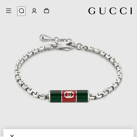
3
/
1