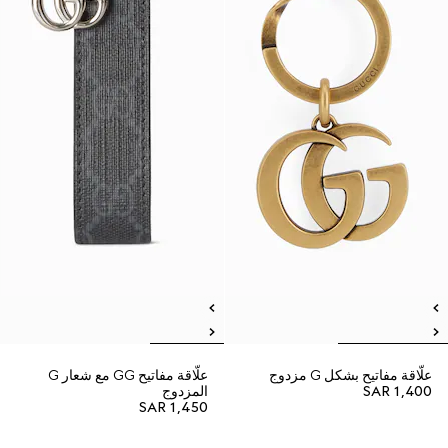
علّاقة مفاتيح بشكل G مزدوج
علّاقة مفاتيح GG مع شعار G
SAR 1,400
المزدوج
SAR 1,450