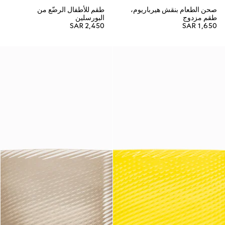
صحن الطعام بنقش هيرباريوم،
طقم للأطفال الرضّع من
طقم مزدوج
البورسلين
SAR 2,450
SAR 1,650