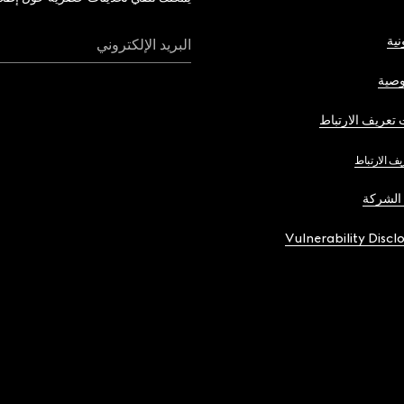
نية
البريد الإلكتروني
صية
تعريف الارتباط
يف الارتباط
الشركة
Vulnerability Discl