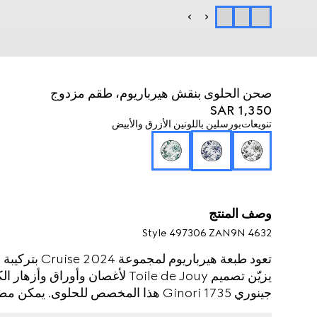
صحن الحلوى بنقش هيرباريوم، طقم مزدوج
SAR 1,350
تنويعات
بورسلين باللونين الأزرق والأبيض
وصف المنتج
Style ‎497306 ZAN9N 4632
تعود طبعة هيربا
يزيّن تصميم Toile de Jouy لأغصان 
جينوري Ginori 1735 هذا المخصص للحلوى
مجموعة أدوات كاملة للمائدة.