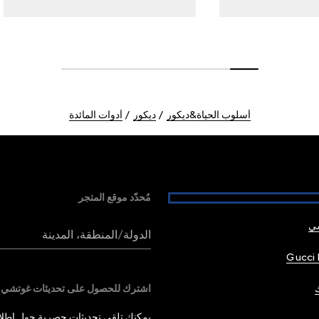
أسلوب الحياة&ديكور
ديكور
أدوات المائدة
مُحدّد موقع المتجر
شي
الدولة/المنطقة، المدينة
Gucci 
اشترك للحصول على تحديثات غوتشي
يمكنك تلقي تحديثات حصرية حول إطلاق 