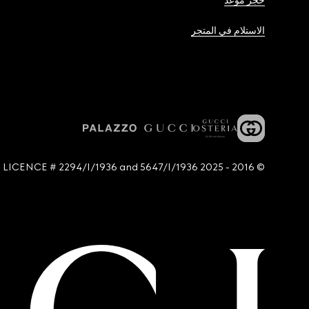
حجز موعد
الاستلام في المتجر
© 2016 - 2025 Guccio Gucci S.p.A. - All rights reserved. SIAE LICENCE # 2294/I/1936 and 5647/I/1936