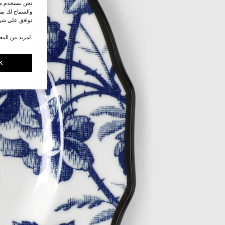
نحن نستخدم ملف
والسماح لك بمش
توافق على شرو
.لمزيد من المع
K