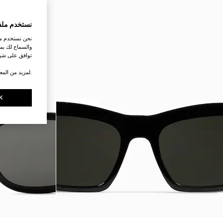
نستخدم ملف
نحن نستخدم ملف
والسماح لك بمش
توافق على شرو
.لمزيد من المع
K