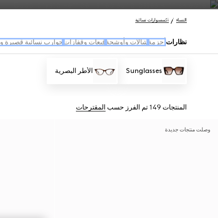
اتصل بنا
النساء
اكسسوارات نسائية
نظارات
أحزمة
شالات وأوشحة
قبعات وقفازات
جوارب نسائية قصيرة و
Sunglasses
الأطر البصرية
المنتجات 149
تم الفرز حسب
المقترحات
وصلت منتجات جديدة