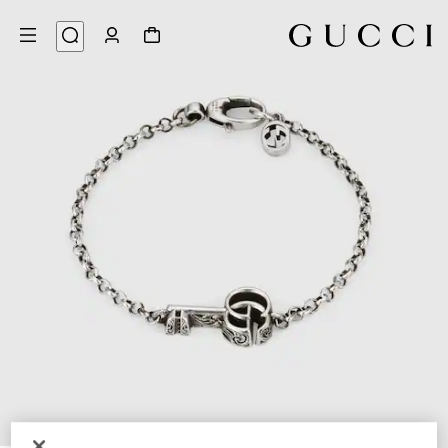
4
/
1