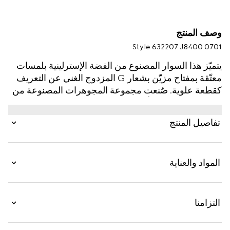
وصف المنتج
Style ‎632207 J8400 0701
يتميّز هذا السوار المصنوع من الفضة الإسترلينية بلمسات
معتّقة بمفتاح مزيّن بشعار G المزدوج الغني عن التعريف
كقطعة علوية. صُنعت مجموعة المجوهرات المصنوعة من
الفضة من غوتشي بأيدي خبراء وبتصاميم دقيقة للغاية،
وغالباً مع الإشارة بلطف إلى الدار، كما يتم تقديمها في
تفاصيل المنتج
تشكيلة واسعة من القطع الكلاسيكية والمعاصرة.
المواد والعناية
التزامنا