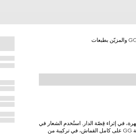
ر الشهرة، في إثراء قِصّة الدار. استُخدم الشعار في
هذا التصميم كقطعة معدنية تزيينية وتم تنسيقه مع طبعة GG على كامل القماش، في تركيبة من