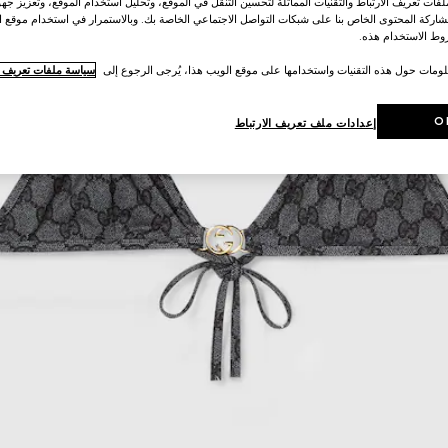
ات تعريف الارتباط والتقنيات المماثلة لتحسين التنقل في الموقع، وتحليل استخدام الموقع، وتعزيز جهود
اركة المحتوى الخاص بنا على شبكات التواصل الاجتماعي الخاصة بك. وبالاستمرار في استخدام موقع ا
ط الاستخدام هذه.
لومات حول هذه التقنيات واستخدامها على موقع الويب هذا، يُرجى الرجوع إلى
سياسة ملفات تعريف ال
O
إعدادات ملف تعريف الارتباط