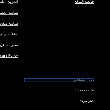
خريطة الموقع
الشؤون القانو
سياسة الخصو
سياسة ملفات 
إعدادات ملف تعر
معلومات عن 
osure Policy
خدمات غوتشي
اكتشف خدماتنا
حجز موعد