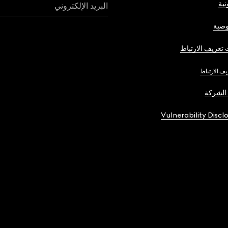
نية
البريد الإلكتروني
صية
تعريف الارتباط
يف الارتباط
الشركة
Vulnerability Discl