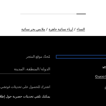
النساء
أزياء نسائية جاهزة
ملابس بحر نسائية
مُحدّد موقع المتجر
شي
الدولة/المنطقة، المدينة
Gucci 
اشترك للحصول على تحديثات غوتشي
يمكنك تلقي تحديثات حصرية حول إطلاق 