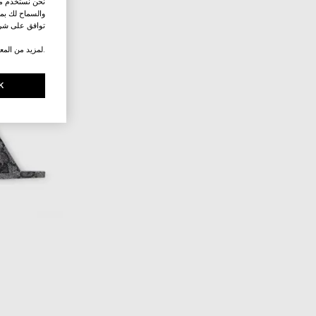
نحن نستخدم ملف
والسماح لك بمش
توافق على شرو
.لمزيد من المع
K