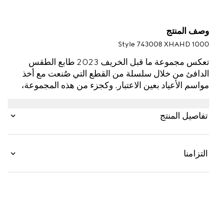
وصف المنتج
Style ‎743008 XHAHD 1000
تعكس مجموعة ما قبل الخريف 2023 طابع الطقس
الدافئ من خلال سلسلة من القطع التي صُنعت مع أخذ
مواسم الأعياد بعين الاعتبار. وكجزء من هذه المجموعة،
صُنعت بدلة بيكيني هذه من الجيرسي البرّاق باللون الأسود
وتم إثراؤها بتفصيل شعار G برّاق عند الخصر.
تفاصيل المنتج
التزامنا