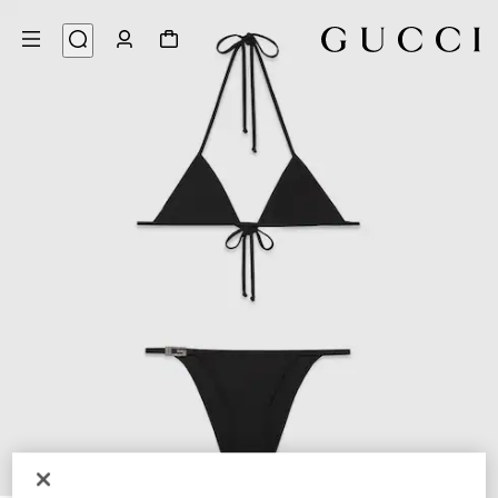
9
/
1