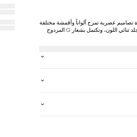
ع الجلدية الصغيرة تصاميم عصرية تمزج ألواناً وأقمشة مختلفة
في تصميم واحد. صُنعت محفظة كونتينينتال هذه من الجلد ثنائي اللون، وتكتمل بشعار G المزدوج