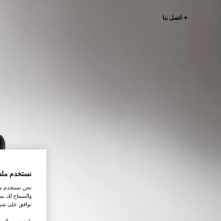
اتصل بنا
نستخدم ملف
نحن نستخدم ملف
والسماح لك بمش
توافق على شرو
.لمزيد من المع