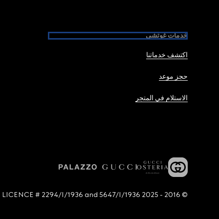
خدمات غوتشي
اكتشف خدماتنا
حجز موعد
الاستلام في المتجر
© 2016 - 2025 Guccio Gucci S.p.A. - All rights reserved. SIAE LICENCE # 2294/I/1936 and 5647/I/1936