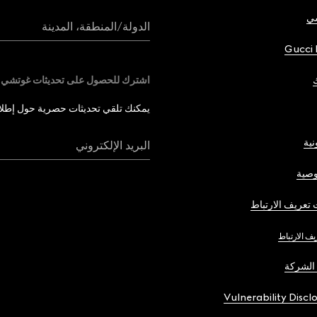
شي
الدولة/المنطقة، المدينة
Gucci 
اشترك للحصول على تحديثات غوتشي
يمكنك تلقي تحديثات حصرية حول إطلاق 
نية
البريد الإلكتروني
صية
تعريف الارتباط
يف الارتباط
الشركة
Vulnerability Discl