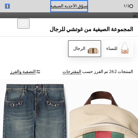
أحذية لوفر رجالية وحقائب صيفية مزينة برموز الدار تعبّر عن
حجز موعد
2
/
2
أسلوب سهل للموسم.
تسوّق الأحذية الصيفية
المجموعة الصيفية من غوتشي للرجال
للنساء
الرجال
المنتجات 262
تم الفرز حسب
المقترحات
التصفية والفرز