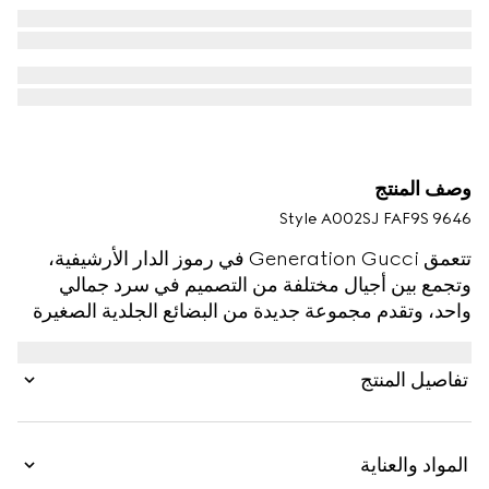
وصف المنتج
Style ‎A002SJ FAF9S 9646
تتعمق Generation Gucci في رموز الدار الأرشيفية،
وتجمع بين أجيال مختلفة من التصميم في سرد جمالي
واحد، وتقدم مجموعة جديدة من البضائع الجلدية الصغيرة
مع تفصيل ويب بارز على كانفاس GG المطلي. تكتمل
بتقليم من الجلد، يكشف هذا التصميم المتعدد الاستخدامات
تفاصيل المنتج
عن بنية غير مبطنة تجعله أنيقًا وخفيف الوزن.
المواد والعناية