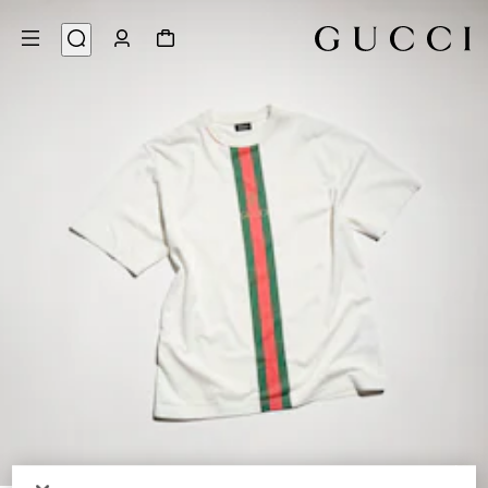
6
/
1