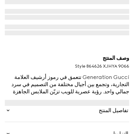
وصف المنتج
Style ‎864626 XJHYA 9066
Generation Gucci تتعمق في رموز أرشيف العلامة
التجارية، وتجمع بين أجيال مختلفة من التصميم في سرد
جمالي واحد. رؤية عصرية للويب تزيّن الملابس الجاهزة
الأساسية التي تبرز القوام المرتفع والتفاصيل المعاصرة.
صُنع هذا التي شيرت ذو الياقة المستديرة من قطن
تفاصيل المنتج
جيرسي، ويتميز بطبعة شعار Gucci crest مع Web.
التزامنا