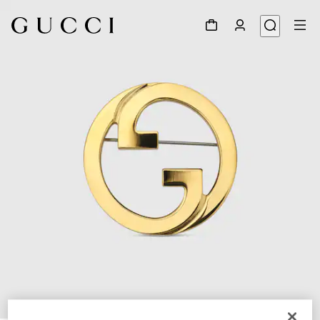
1
/
3