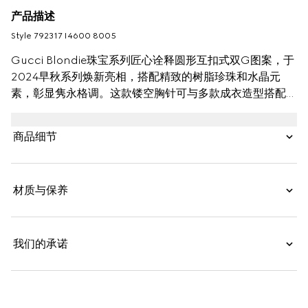
产品描述
Style ‎792317 I4600 8005
Gucci Blondie珠宝系列匠心诠释圆形互扣式双G图案，于
2024早秋系列焕新亮相，搭配精致的树脂珍珠和水晶元
素，彰显隽永格调。这款镂空胸针可与多款成衣造型搭配穿
戴，添注品牌特有的标识魅力。
商品细节
材质与保养
我们的承诺