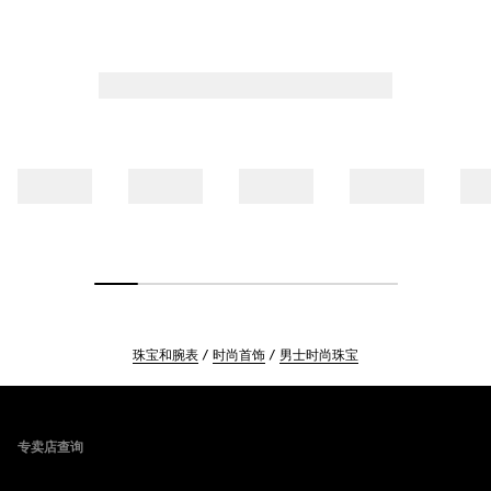
珠宝和腕表
时尚首饰
男士时尚珠宝
Footer
专卖店查询