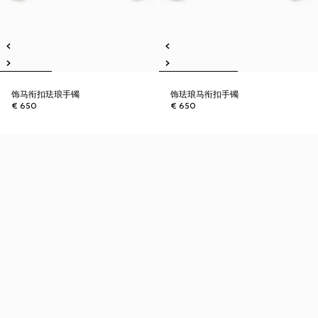
饰马衔扣珐琅手镯
饰珐琅马衔扣手镯
€ 650
€ 650