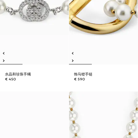
水晶和珍珠手镯
饰马镫手链
€ 450
€ 590