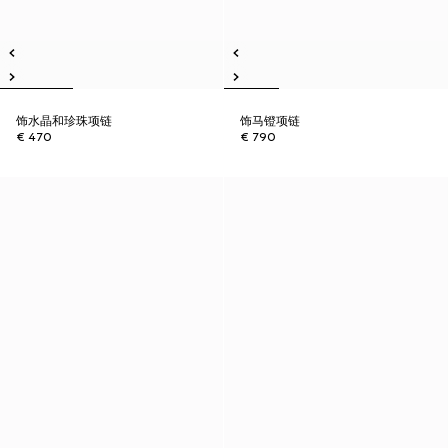
饰水晶和珍珠项链
饰马镫项链
€ 470
€ 790