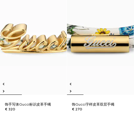
饰手写体Gucci标识皮革手镯
饰Gucci字样皮革双层手镯
€ 320
€ 270