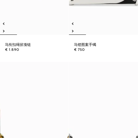
马衔扣绳状项链
马镫图案手镯
€ 1.890
€ 750