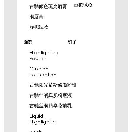
虚拟试妆
古驰倾色琉光唇膏
润唇膏
虚拟试妆
面部
钉子
Highlighting
Powder
Cushion
Foundation
古驰阳光慕斯修颜粉饼
古驰丝润真肌粉底液
古驰丝润精华妆前乳
Liquid
Highlighter