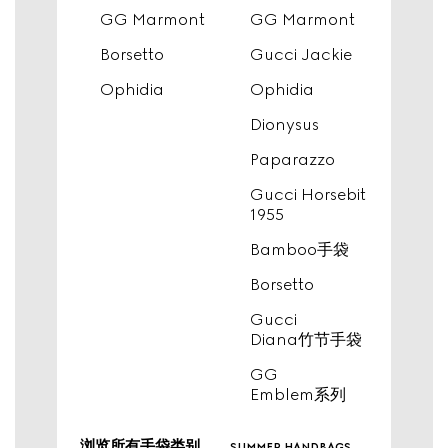
GG Marmont
GG Marmont
Borsetto
Gucci Jackie
Ophidia
Ophidia
Dionysus
Paparazzo
Gucci Horsebit
1955
Bamboo手袋
Borsetto
Gucci
Diana竹节手袋
GG
Emblem系列
浏览所有手袋类别
summer handbags