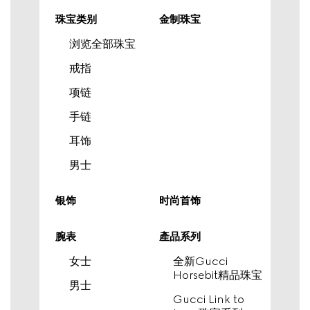
珠宝类别
金制珠宝
浏览全部珠宝
戒指
项链
手链
耳饰
男士
银饰
时尚首饰
腕表
產品系列
女士
全新Gucci
Horsebit精品珠宝
男士
Gucci Link to