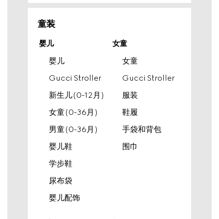
童装
婴儿
女童
婴儿
女童
Gucci Stroller
Gucci Stroller
新生儿(0-12月)
服装
女童(0-36月)
鞋履
男童(0-36月)
手袋和背包
婴儿鞋
围巾
学步鞋
尿布袋
婴儿配饰