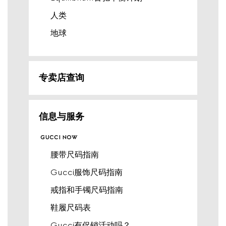
人类
地球
专卖店查询
信息与服务
gucci now
腰带尺码指南
Gucci服饰尺码指南
戒指和手镯尺码指南
鞋履尺码表
Gucci有促销活动吗？