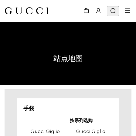
站点地图
手袋
按系列选购
Gucci Giglio
Gucci Giglio