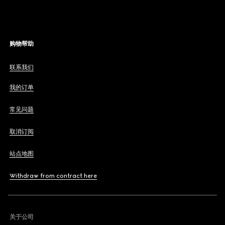
购物帮助
联系我们
我的订单
常见问题
取消订阅
站点地图
Withdraw from contract here
关于公司