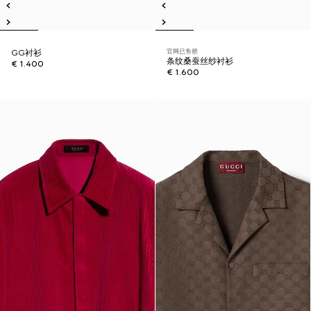
官网已售罄
GG衬衫
条纹桑蚕丝纱衬衫
€ 1.400
€ 1.600