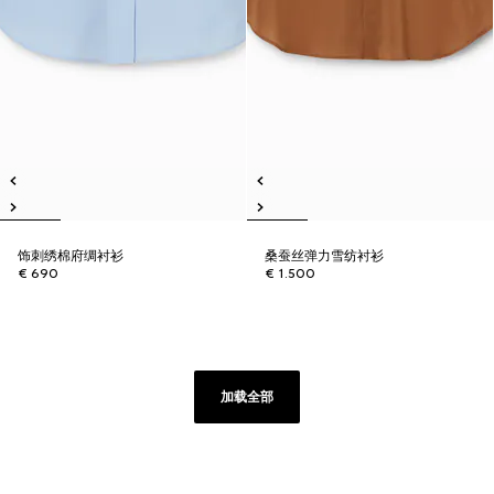
饰刺绣棉府绸衬衫
桑蚕丝弹力雪纺衬衫
€ 690
€ 1.500
加载全部