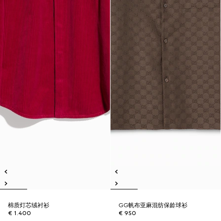
棉质灯芯绒衬衫
GG帆布亚麻混纺保龄球衫
€ 1.400
€ 950