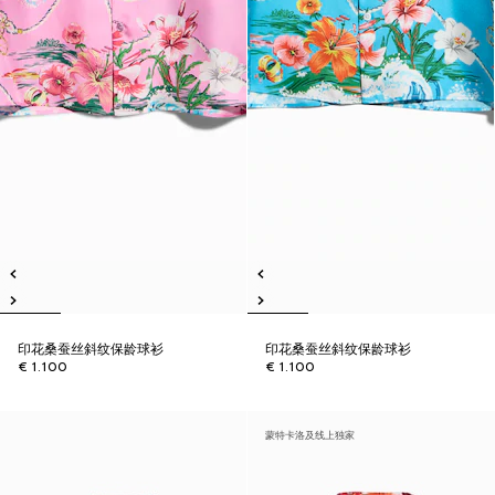
印花桑蚕丝斜纹保龄球衫
印花桑蚕丝斜纹保龄球衫
€ 1.100
€ 1.100
蒙特卡洛及线上独家