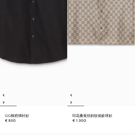
GG棉府绸衬衫
印花桑蚕丝斜纹保龄球衫
€ 850
€ 1.300