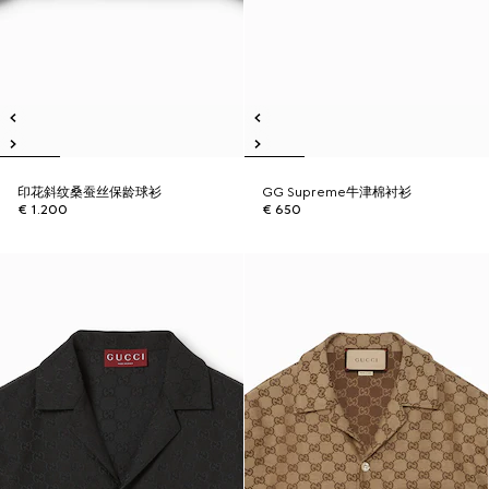
印花斜纹桑蚕丝保龄球衫
GG Supreme牛津棉衬衫
€ 1.200
€ 650