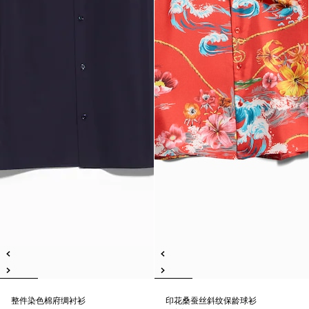
整件染色棉府绸衬衫
印花桑蚕丝斜纹保龄球衫