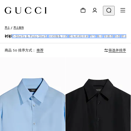
男士
男士服饰
衬衫
T-Shirts & Polo Shirts
运动服&卫衣
套头衫和开衫
丹宁
裤子
连体衣
外衣
皮革
商品 56
排序方式：
推荐
筛选并排序