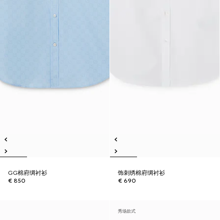
GG棉府绸衬衫
饰刺绣棉府绸衬衫
€ 850
€ 690
秀场款式