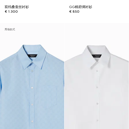
双绉桑蚕丝衬衫
GG棉府绸衬衫
€ 1.300
€ 850
秀场款式