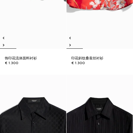
饰印花流体面料衬衫
印花斜纹桑蚕丝衬衫
€ 1.300
€ 1.300