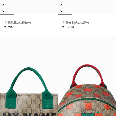
儿童印花GG托特包
儿童饰刺绣GG背包
€ 790
€ 1.200