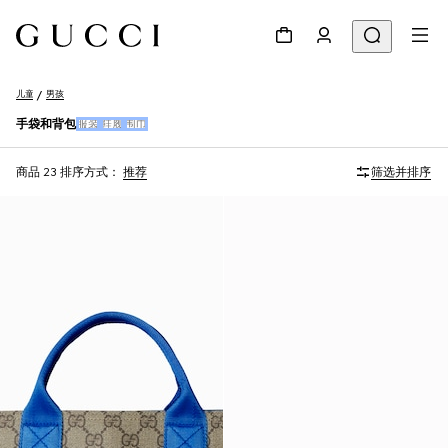
儿童
男孩
手袋和背包
服装
鞋履
围巾
商品 23
排序方式：
推荐
筛选并排序