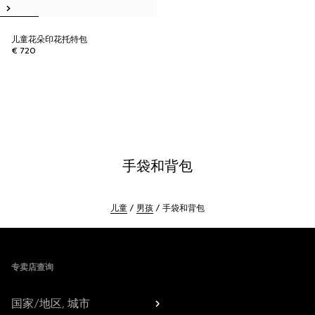
儿童花朵印花托特包
€ 720
手袋和背包
儿童
男孩
手袋和背包
Footer
专卖店查询
国家/地区, 城市