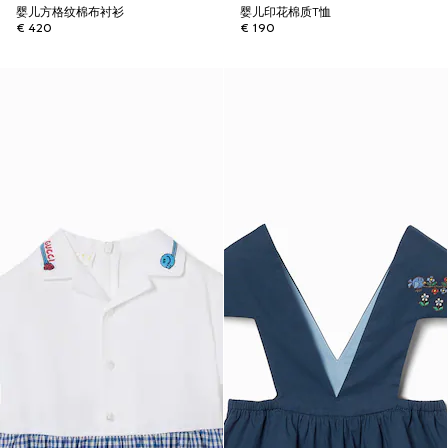
婴儿方格纹棉布衬衫
婴儿印花棉质T恤
€ 420
€ 190