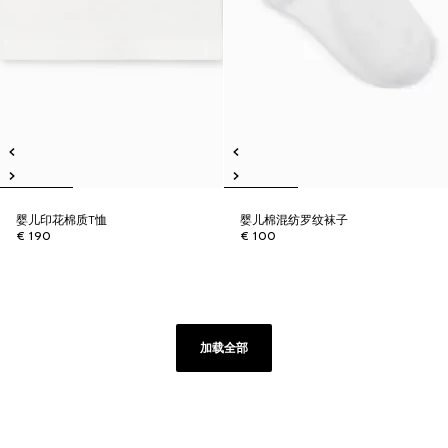
婴儿印花棉质T恤
婴儿棉混纺罗纹袜子
€ 190
€ 100
加载全部