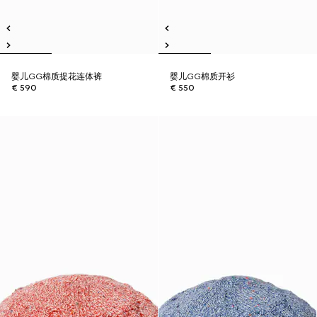
婴儿GG棉质提花连体裤
婴儿GG棉质开衫
€ 590
€ 550