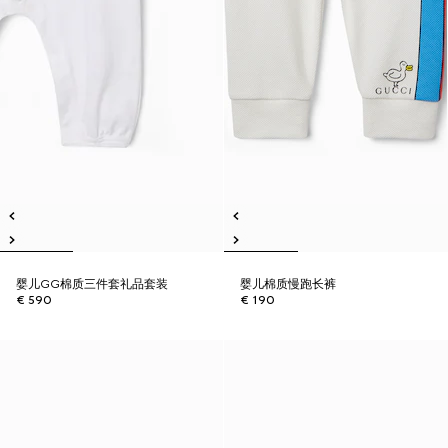
婴儿GG棉质三件套礼品套装
婴儿棉质慢跑长裤
€ 590
€ 190