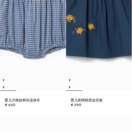
婴儿方格纹棉布连体衣
婴儿刺绣棉质连衣裙
€ 650
€ 590