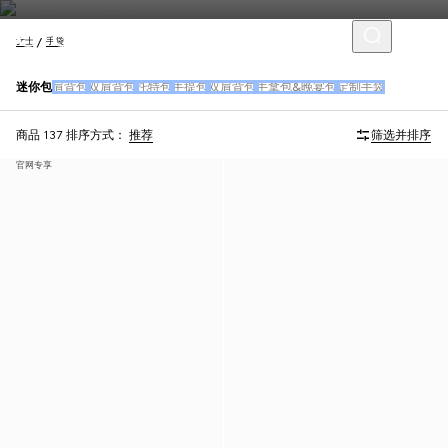
女士
手袋
迷你包
肩背包
双肩背包
托特包
手提包
双肩背包
手拿包&晚宴包
定制手袋
商品 137
排序方式：
推荐
筛选并排序
官网专享