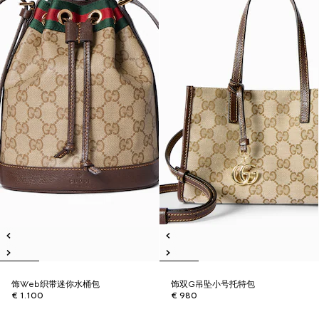
饰Web织带迷你水桶包
饰双G吊坠小号托特包
€ 1.100
€ 980