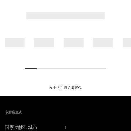
女士
手袋
肩背包
Footer
专卖店查询
国家/地区, 城市