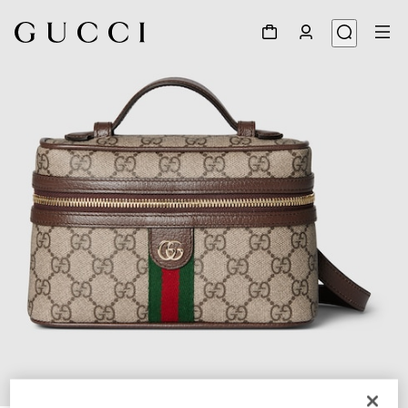
1
/
9