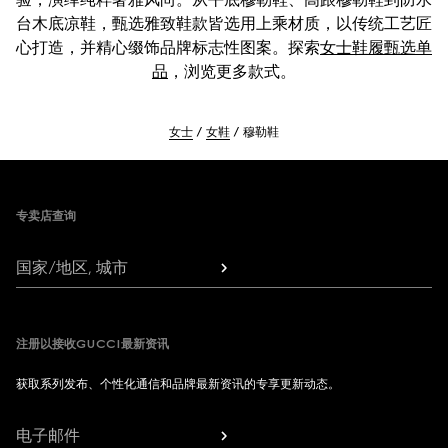
台木底凉鞋，甄选雅致鞋款皆选用上乘材质，以传统工艺匠
心打造，并精心缀饰品牌标志性图案。探索
女士鞋履甄选单
品
，浏览更多款式。
女士
女鞋
穆勒鞋
Footer
专卖店查询
国家/地区, 城市
注册以接收GUCCI最新资讯
获取系列发布、个性化通信和品牌最新资讯的专享更新动态。
电子邮件