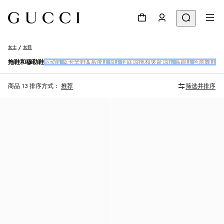
女士
女鞋
拖鞋和穆勒鞋
运动鞋
莫卡辛鞋&系带鞋
凉鞋
平底凉拖和夹趾凉拖
高跟鞋
芭蕾舞鞋
女
商品 13
排序方式：
推荐
筛选并排序