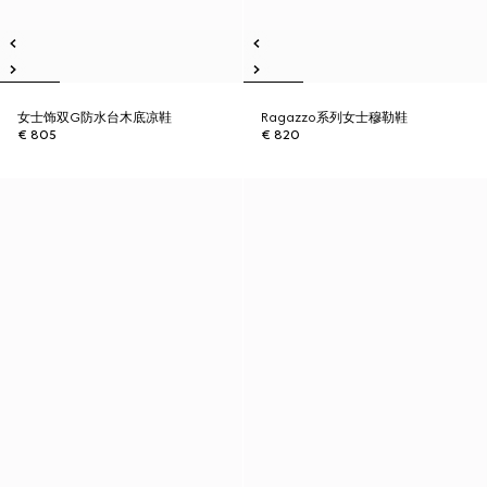
女士饰双G防水台木底凉鞋
Ragazzo系列女士穆勒鞋
€ 805
€ 820