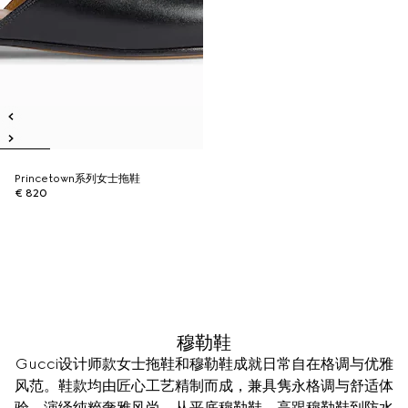
Princetown系列女士拖鞋
€ 820
穆勒鞋
Gucci设计师款女士拖鞋和穆勒鞋成就日常自在格调与优雅
风范。鞋款均由匠心工艺精制而成，兼具隽永格调与舒适体
验，演绎纯粹奢雅风尚。从平底穆勒鞋、高跟穆勒鞋到防水