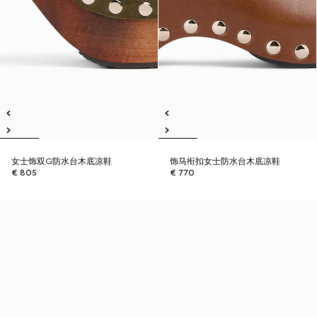
女士饰双G防水台木底凉鞋
饰马衔扣女士防水台木底凉鞋
€ 805
€ 770