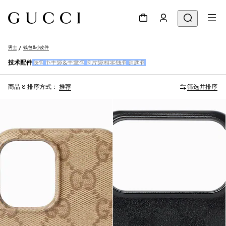
男士
钱包&小皮件
技术配件
钱包
小手袋&手拿包
卡片袋和零钱包
钥匙包
商品 8
排序方式：
推荐
筛选并排序