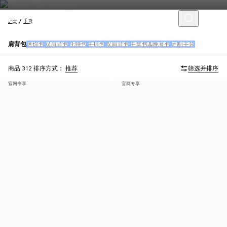
女士
手袋
肩背包
迷你包
双肩背包
托特包
手提包
双肩背包
手拿包&晚宴包
定制手袋
商品 312
排序方式：
推荐
筛选并排序
官网专享
官网专享