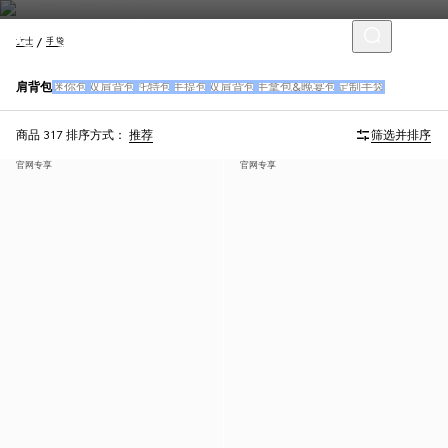
女士
手袋
肩背包
迷你包
双肩背包
托特包
手提包
双肩背包
手拿包&晚宴包
定制手袋
商品 317
排序方式：
推荐
筛选并排序
官网专享
官网专享