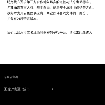
明定我方要求第三方合作对象落实的道德与法令遵循标准，
尤其涵盖尊重人权、基本自由、健康安全及环境保护等方面。
该宪章为开云集团供应商、商业伙伴合约文件的一部分，
并备有21种语言版本。
我们已启用可匿名且绝对保密的举报平台。请点击
此处
进入
Footer
专卖店查询
国家/地区, 城市