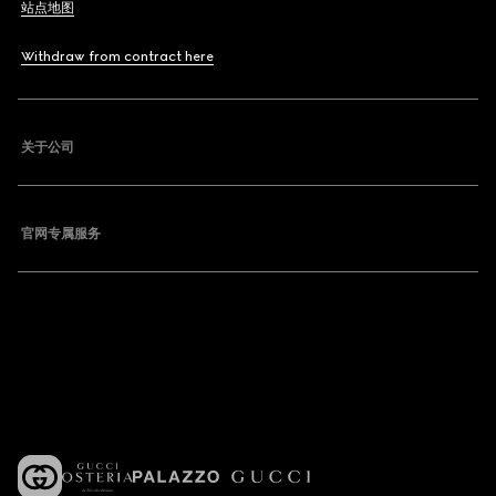
站点地图
Withdraw from contract here
关于公司
官网专属服务