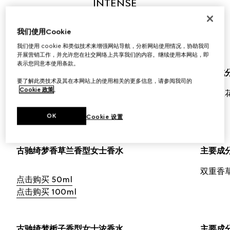
INTENSE
这款新香水放大了香草兰花的琥珀光辉，将氤氲的甜美与咸
我们使用Cookie
味的光泽融合在一起，展现出力量与个性的嗅觉表达。
我们使用 cookie 和类似技术来增强网站导航，分析网站使用情况，协助我司
开展营销工作，并允许您在社交网络上共享我们的内容。继续使用本网站，即
表示您同意本使用条款。
GUCCI FLORA ORCHID EDP INTENSE
主要成
要了解此类技术及其在本网站上的使用相关的更多信息，请参阅我司的
Cookie 政策
。
香草兰
点击购买 50ml
点击购买 100ml
OK
Cookie 设置
古驰绮梦香草兰香型女士香水
主要成
双重香
点击购买 50ml
点击购买 100ml
古驰绮梦栀子香型女士浓香水
主要成