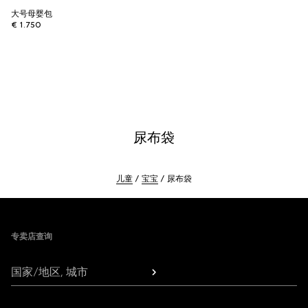
大号母婴包
€ 1.750
尿布袋
儿童
宝宝
尿布袋
Footer
专卖店查询
国家/地区, 城市