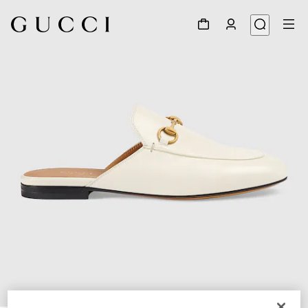
1
/
8