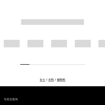
女士
女鞋
穆勒鞋
Footer
专卖店查询