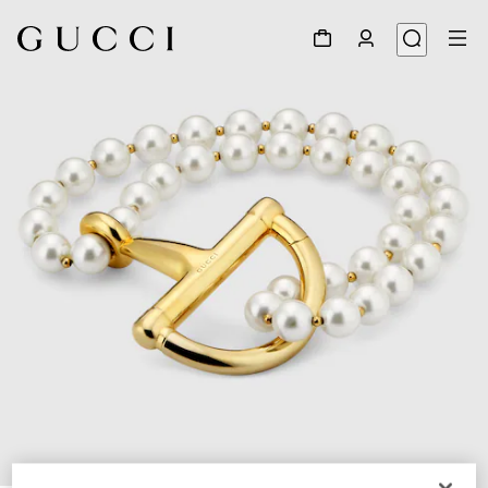
1
/
3