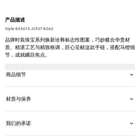
产品描述
Style ‎855015 JCF27 8062
品牌时装珠宝系列焕新诠释标志性图案，巧妙糅合华贵材
质、精湛工艺与精致格调，匠心呈献这款手链，搭配马镫细
节，成就瞩目焦点。
商品细节
材质与保养
我们的承诺