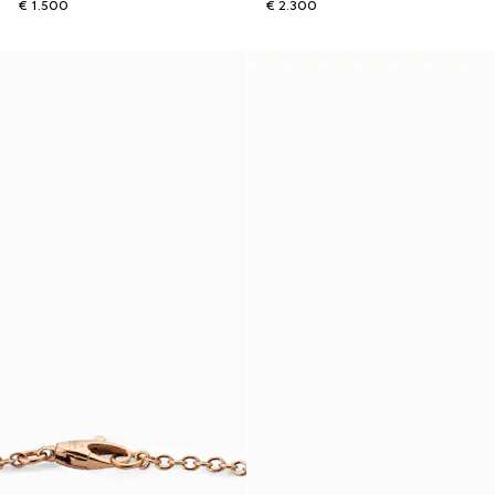
€ 1.500
€ 2.300