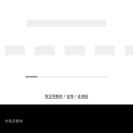
珠宝和腕表
金饰
金项链
Footer
专卖店查询