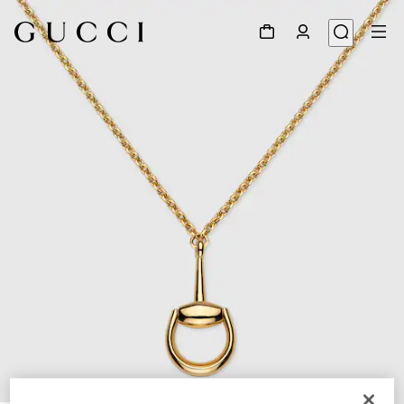
1
/
5