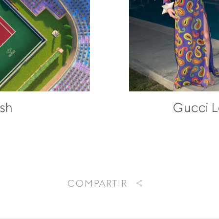
sh
Gucci L
COMPARTIR