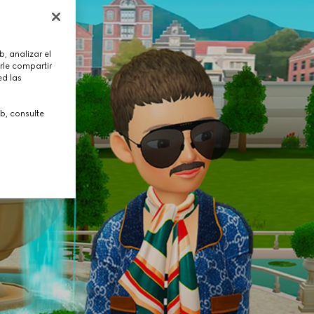
, analizar el
rle compartir
ed las
b, consulte