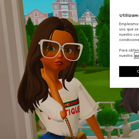
Utilizam
Empleamos 
uso que se
nuestro con
condicione
Para obten
nuestra
po