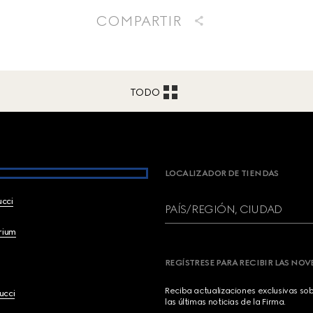
COMPARTIR
TODO
LOCALIZADOR DE TIENDAS
ucci
PAÍS/REGIÓN, CIUDAD
brium
REGÍSTRESE PARA RECIBIR LAS NO
Reciba actualizaciones exclusivas so
ucci
las últimas noticias de la Firma.