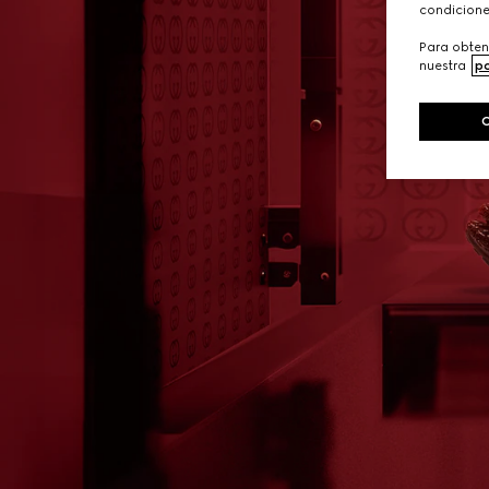
condicione
Para obten
nuestra
po