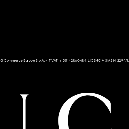
s. G Commerce Europe S.p.A. - IT VAT nr 05142860484. LICENCIA SIAE N. 2294/I