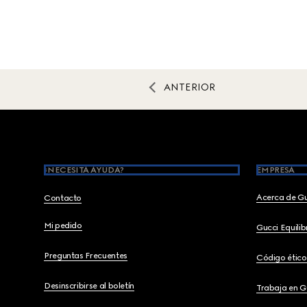
ANTERIOR
Footer
¿NECESITA AYUDA?
EMPRESA
Acerca de G
Contacto
Mi pedido
Gucci Equili
Preguntas Frecuentes
Código ético
Desinscribirse al boletín
Trabaja en G