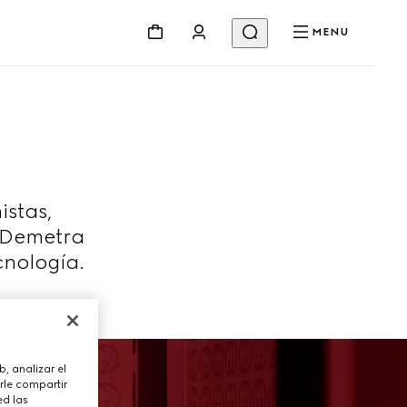
MENU
istas,
l Demetra
cnología.
, analizar el
rle compartir
ed las