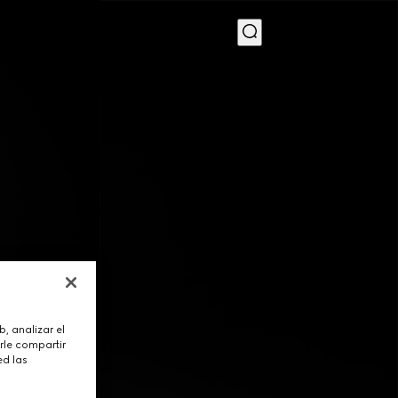
MENU
, analizar el
rle compartir
ed las