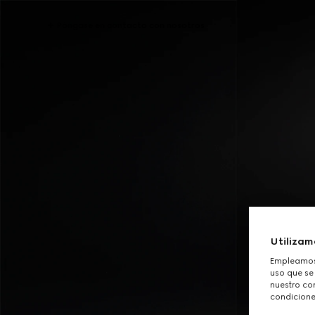
Póngase en contacto con nosotros
Utilizam
Empleamos 
uso que se
nuestro con
condicione