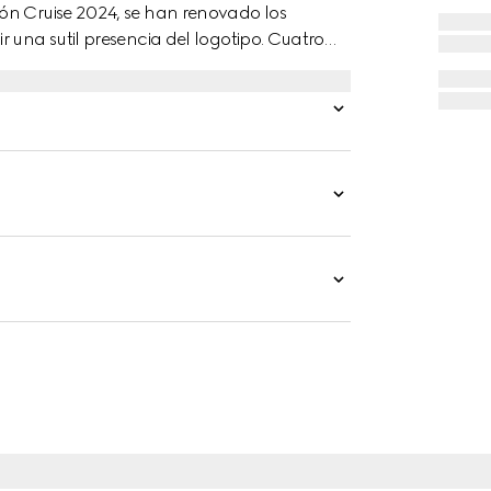
ón Cruise 2024, se han renovado los
 una sutil presencia del logotipo. Cuatro
n compartimento para billetes completan el