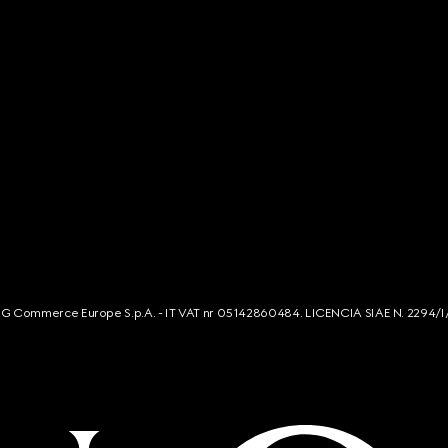
s. G Commerce Europe S.p.A. - IT VAT nr 05142860484. LICENCIA SIAE N. 2294/I