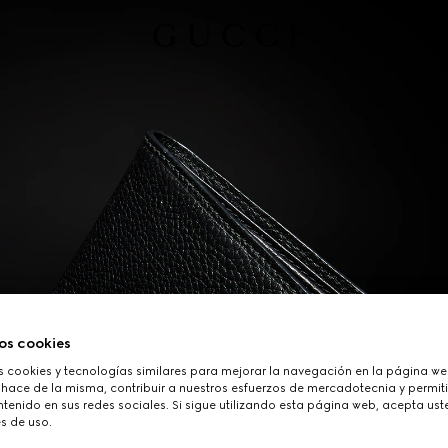
os cookies
cookies y tecnologías similares para mejorar la navegación en la página web
 hace de la misma, contribuir a nuestros esfuerzos de mercadotecnia y permiti
tenido en sus redes sociales. Si sigue utilizando esta página web, acepta ust
s de uso.