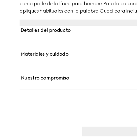
como parte de la línea para hombre. Para la colecci
apliques habituales con la palabra Gucci para incluir
ranuras para tarjetas, un bolsillo para monedas y u
interior de esta cartera bi-fold.
Detalles del producto
Materiales y cuidado
Nuestro compromiso