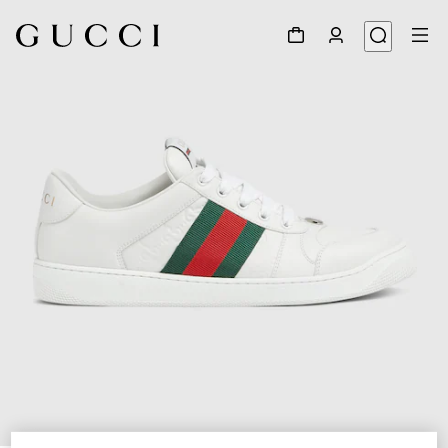
1
/
6