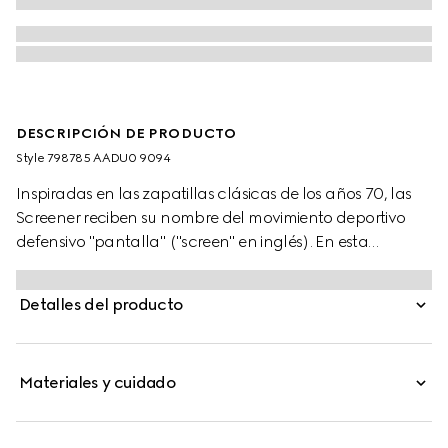
DESCRIPCIÓN DE PRODUCTO
Style ‎798785 AADU0 9094
Inspiradas en las zapatillas clásicas de los años 70, las
Screener reciben su nombre del movimiento deportivo
defensivo "pantalla" ("screen" en inglés). En esta
ocasión, el emblemático estilo está confeccionado en
piel blanca con una inserción de piel con GG en relieve.
Detalles del producto
Materiales y cuidado