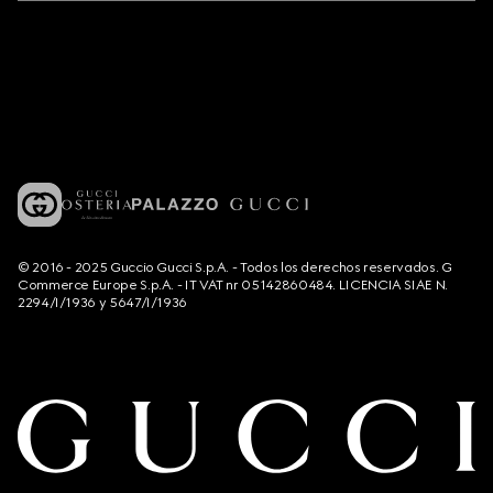
© 2016 - 2025 Guccio Gucci S.p.A. - Todos los derechos reservados. G
Commerce Europe S.p.A. - IT VAT nr 05142860484. LICENCIA SIAE N.
2294/I/1936 y 5647/I/1936