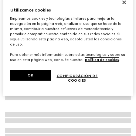
Zapatilla Screener para hombre
Utilizamos cookies
€ 850
Empleamos cookies y tecnologías similares para mejorar la
Variaciones
piel blanca
navegación en la página web, analizar el uso que se hace de la
misma, contribuir a nuestros esfuerzos de mercadotecnia y
permitirle compartir nuestro contenido en sus redes sociales. Si
sigue utilizando esta página web, acepta usted las condiciones
de uso.
Para obtener más información sobre estas tecnologías y sobre su
uso en esta página web, consulte nuestra
política de cookies
.
OK
CONFIGURACIÓN DE
COOKIES