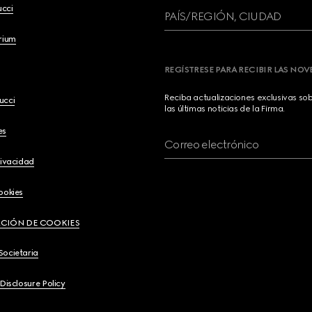
ucci
PAÍS/REGIÓN, CIUDAD
brium
REGÍSTRESE PARA RECIBIR LAS NO
Reciba actualizaciones exclusivas so
ucci
las últimas noticias de la Firma.
es
Correo electrónico
rivacidad
ookies
CIÓN DE COOKIES
Societaria
 Disclosure Policy