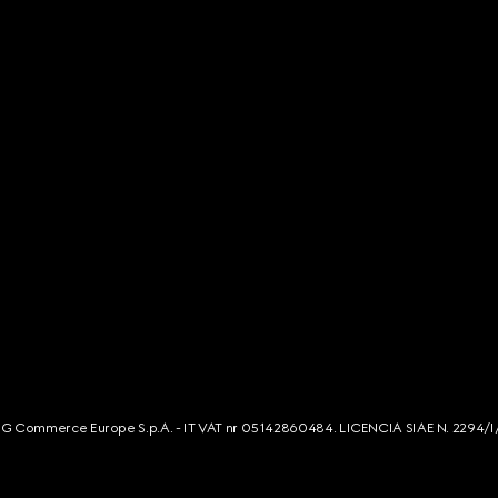
s. G Commerce Europe S.p.A. - IT VAT nr 05142860484. LICENCIA SIAE N. 2294/I