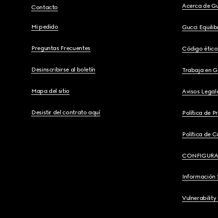
Acerca de G
Contacto
Mi pedido
Gucci Equili
Preguntas Frecuentes
Código ético
Desinscribirse al boletín
Trabaja en G
Mapa del sitio
Avisos Legal
Desistir del contrato aquí
Política de P
Política de C
CONFIGURA
Información 
Vulnerability