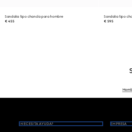
Sandalia tipo chancla para hombre
Sandalia tipo ch
€ 455
€ 595
Homb
Footer
¿NECESITA AYUDA?
EMPRESA