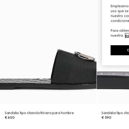
Empleamos 
uso que se
nuestro con
condicione
Para obten
nuestra
po
Sandalia tipo chancla Riviera para hombre
Sandalia tipo c
€ 650
€ 590