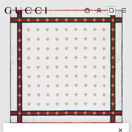
1
/
3