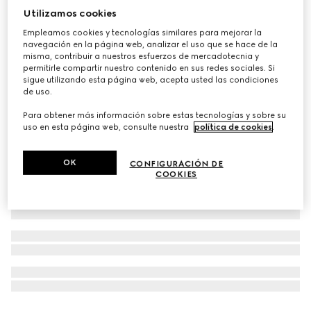
Utilizamos cookies
Pañuelo cuadrado de seda con motivo de abeja y
Empleamos cookies y tecnologías similares para mejorar la
tribanda
navegación en la página web, analizar el uso que se hace de la
€ 195
misma, contribuir a nuestros esfuerzos de mercadotecnia y
permitirle compartir nuestro contenido en sus redes sociales. Si
sigue utilizando esta página web, acepta usted las condiciones
de uso.
Para obtener más información sobre estas tecnologías y sobre su
uso en esta página web, consulte nuestra
política de cookies
.
OK
CONFIGURACIÓN DE
COOKIES