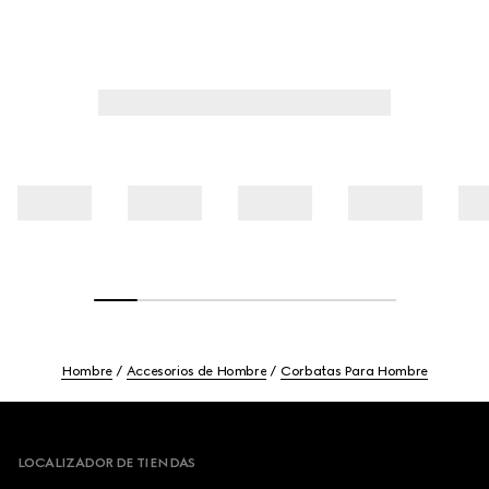
Hombre
Accesorios de Hombre
Corbatas Para Hombre
Footer
LOCALIZADOR DE TIENDAS