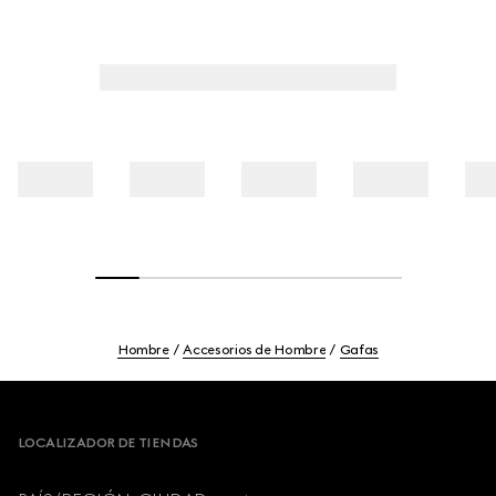
Hombre
Accesorios de Hombre
Gafas
Footer
LOCALIZADOR DE TIENDAS