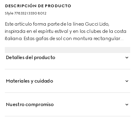
DESCRIPCIÓN DE PRODUCTO
Style ‎778332 I3330 8012
Este artículo forma parte de la línea Gucci Lido,
inspirada en el espíritu estival y en los clubes de la costa
italiana. Estas gafas de sol con montura rectangular
exhiben una montura de metal en tono dorado amarillo
y cristales grises lisos. Las patillas, grabadas con una
Detalles del producto
inscripción Gucci, se acentúan con un detalle de
tribanda Web en rojo y azul esmaltada sobre una placa
metálica, elevando así el diseño con un guiño a la Firma.
Materiales y cuidado
Nuestro compromiso