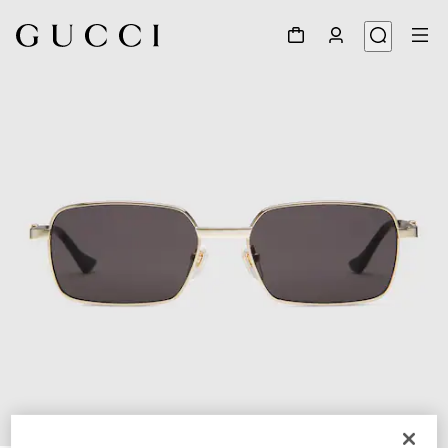
1
/
5