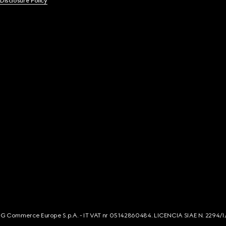
 Disclosure Policy
s. G Commerce Europe S.p.A. - IT VAT nr 05142860484. LICENCIA SIAE N. 2294/I