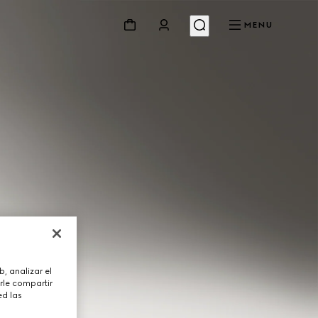
MENU
, analizar el
rle compartir
ed las