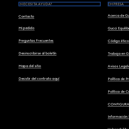
¿NECESITA AYUDA?
EMPRESA
Acerca de G
Contacto
Mi pedido
Gucci Equili
Preguntas Frecuentes
Código ético
Desinscribirse al boletín
Trabaja en G
Mapa del sitio
Avisos Legal
Desistir del contrato aquí
Política de P
Política de C
CONFIGURA
Información 