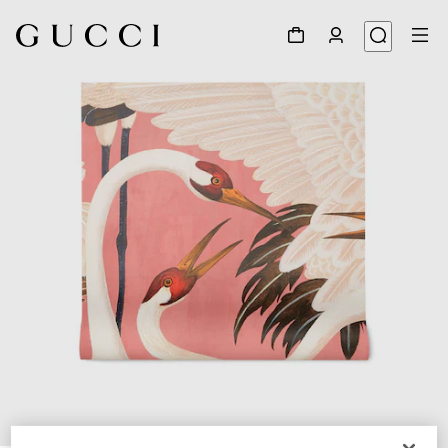
1
/
3