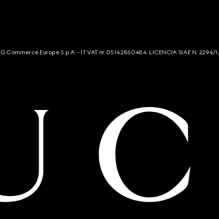
s. G Commerce Europe S.p.A. - IT VAT nr 05142860484. LICENCIA SIAE N. 2294/I