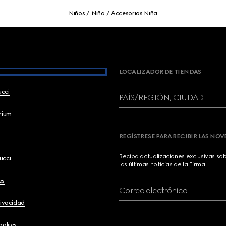
Niños
Niña
Accesorios Niña
LOCALIZADOR DE TIENDAS
ucci
PAÍS/REGIÓN, CIUDAD
brium
REGÍSTRESE PARA RECIBIR LAS NO
Reciba actualizaciones exclusivas so
ucci
las últimas noticias de la Firma.
es
Correo electrónico
rivacidad
ookies