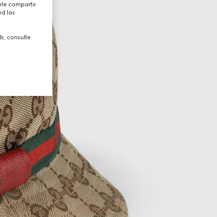
rle compartir
ed las
b, consulte