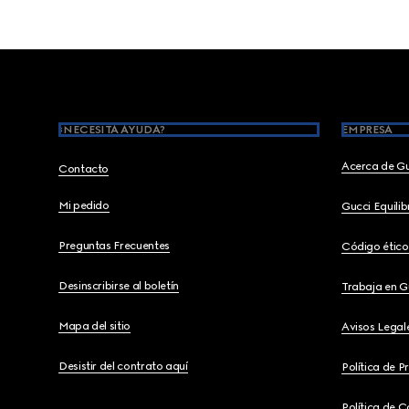
Footer
¿NECESITA AYUDA?
EMPRESA
Acerca de G
Contacto
Mi pedido
Gucci Equili
Preguntas Frecuentes
Código ético
Desinscribirse al boletín
Trabaja en G
Mapa del sitio
Avisos Legal
Desistir del contrato aquí
Política de P
Política de C