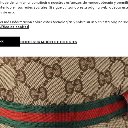
 hace de la misma, contribuir a nuestros esfuerzos de mercadotecnia y permiti
tenido en sus redes sociales. Si sigue utilizando esta página web, acepta ust
s de uso.
er más información sobre estas tecnologías y sobre su uso en esta página we
lítica de cookies
.
OK
CONFIGURACIÓN DE COOKIES