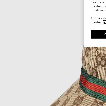
uso que se
nuestro con
condicione
Para obten
nuestra
po