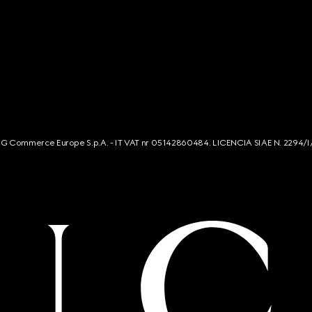
s. G Commerce Europe S.p.A. - IT VAT nr 05142860484. LICENCIA SIAE N. 2294/I