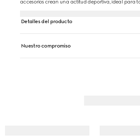
accesorios crean una actitud deportiva, ideal para t
se ha confeccionado en piqué de algodón elástico y
verde y roja en el cuello.
Detalles del producto
Nuestro compromiso