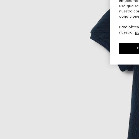
Empleamos 
uso que se
nuestro con
condicione
Para obten
nuestra
po