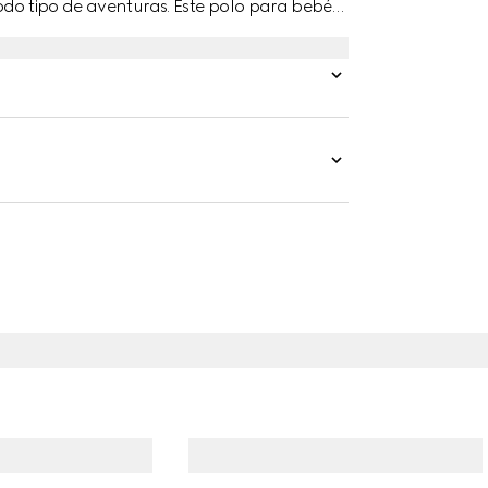
odo tipo de aventuras. Este polo para bebé
 se realza con un detalle de tribanda Web