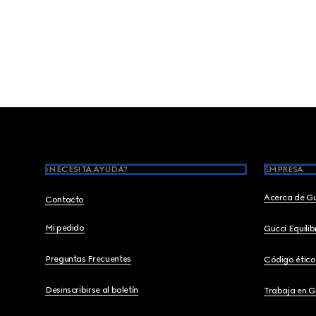
Footer
¿NECESITA AYUDA?
EMPRESA
Acerca de G
Contacto
Mi pedido
Gucci Equili
Preguntas Frecuentes
Código ético
Desinscribirse al boletín
Trabaja en G