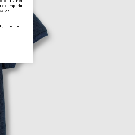
, analizar el
rle compartir
ed las
b, consulte