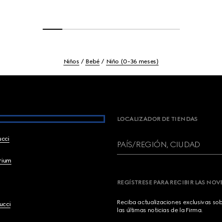
Niños
Bebé
Niño (0-36 meses)
LOCALIZADOR DE TIENDAS
ucci
PAÍS/REGIÓN, CIUDAD
brium
REGÍSTRESE PARA RECIBIR LAS NO
Reciba actualizaciones exclusivas so
ucci
las últimas noticias de la Firma.