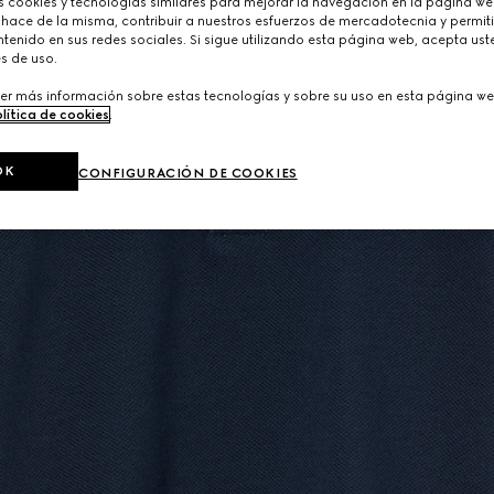
cookies y tecnologías similares para mejorar la navegación en la página web
 hace de la misma, contribuir a nuestros esfuerzos de mercadotecnia y permiti
tenido en sus redes sociales. Si sigue utilizando esta página web, acepta ust
s de uso.
er más información sobre estas tecnologías y sobre su uso en esta página we
lítica de cookies
.
OK
CONFIGURACIÓN DE COOKIES