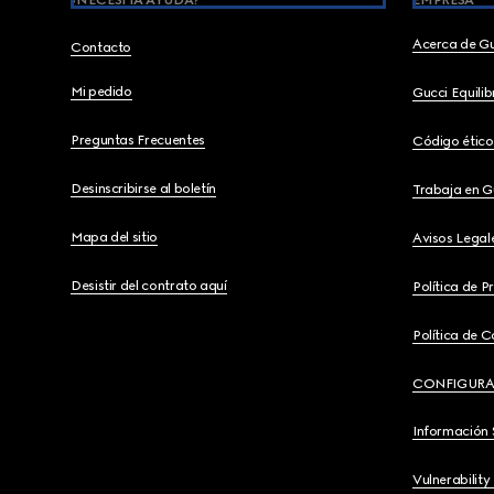
¿NECESITA AYUDA?
EMPRESA
Acerca de G
Contacto
Mi pedido
Gucci Equili
Preguntas Frecuentes
Código ético
Desinscribirse al boletín
Trabaja en G
Mapa del sitio
Avisos Legal
Desistir del contrato aquí
Política de P
Política de C
CONFIGURA
Información 
Vulnerability