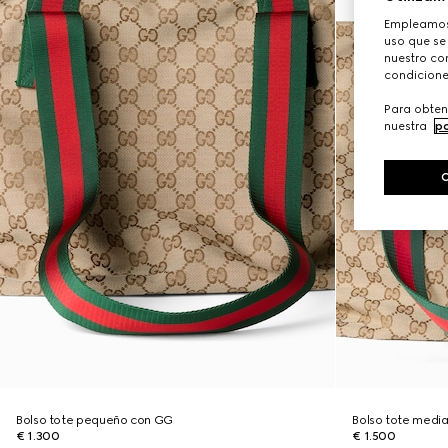
Empleamos 
uso que se
nuestro con
condicione
Para obten
nuestra
po
Bolso tote pequeño con GG
Bolso tote medi
€ 1.300
€ 1.500