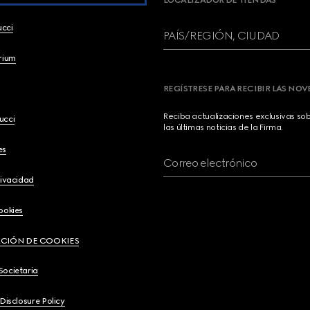
LOCALIZADOR DE TIENDAS
ucci
PAÍS/REGIÓN, CIUDAD
brium
REGÍSTRESE PARA RECIBIR LAS NO
Reciba actualizaciones exclusivas so
ucci
las últimas noticias de la Firma.
es
Correo electrónico
rivacidad
ookies
CIÓN DE COOKIES
Societaria
 Disclosure Policy