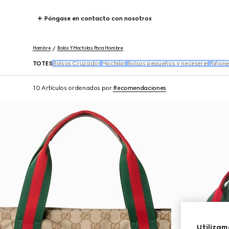
Póngase en contacto con nosotros
Hombre
Bolos Y Mochilas Para Hombre
TOTES
Bolsos Cruzados
Mochilas
Bolsos pequeños y neceseres
Riñone
10 Artículos
ordenados por
Recomendaciones
Utilizam