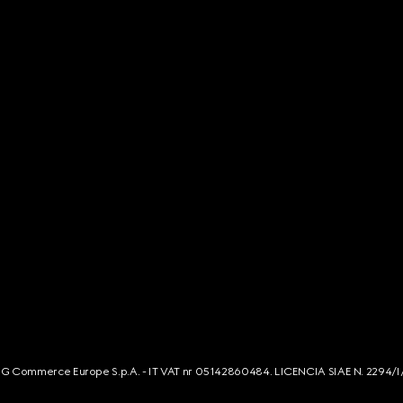
s. G Commerce Europe S.p.A. - IT VAT nr 05142860484. LICENCIA SIAE N. 2294/I