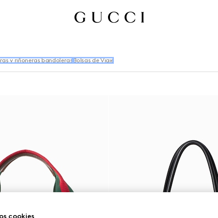
ras y riñoneras bandoleras
Bolsas de Viaje
os cookies