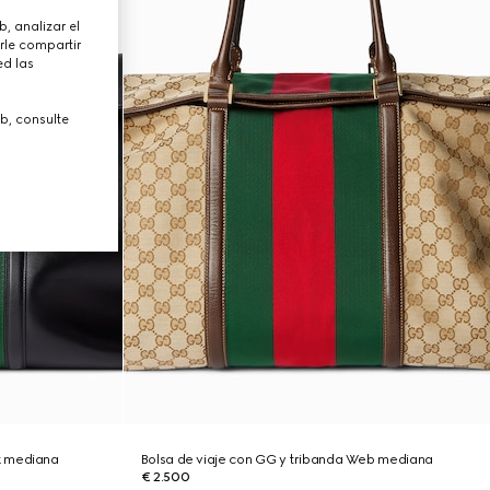
, analizar el
rle compartir
ed las
b, consulte
k mediana
Bolsa de viaje con GG y tribanda Web mediana
€ 2.500