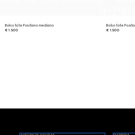
Bolso tote Positano mediano
Bolso tote Posi
€ 1.500
€ 1.500
Footer